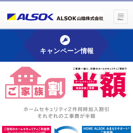
ペ
ペ
ー
ー
ジ
ジ
Menu
内
の
を
終
移
わ
動
り
キャンペーン情報
す
で
る
す
た
ヘ
め
ッ
の
ダ
リ
ー
ン
情
ク
報
で
に
す
戻
サ
り
イ
ま
ト
す
内
ペ