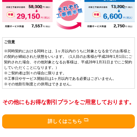
共
ー
通
ジ
メ
の
ニ
先
ュ
頭
ー
に
ご注意
に
戻
移
り
※同時契約における同時とは、1ヶ月以内のうちに対象となる全てのお客様と
動
ま
の契約が締結された状態をいいます。（1人目のお客様が平成28年1月1日にご
契約された場合、その他対象となるお客様は、平成28年1月31日までにご契約
し
す
していただくことになります。）
ま
※ご契約者は別々の場合に限ります。
す
※工事日やサービス開始日は1ヶ月以内である必要はございません。
ペ
※その他割引制度との併用はできません。
ー
ジ
その他にもお得な割引プランをご用意しております。
本
文
に
詳しくはこちら
移
動
し