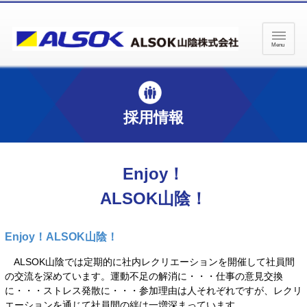
ペ
ペ
ー
ー
ジ
ジ
Menu
内
の
を
終
移
わ
動
り
採用情報
す
で
る
す
た
ヘ
め
ッ
Enjoy！
の
ダ
リ
ー
ALSOK山陰！
ン
情
ク
報
で
に
Enjoy！ALSOK山陰！
す
戻
サ
り
ALSOK山陰では定期的に社内レクリエーションを開催して社員間
イ
ま
の交流を深めています。運動不足の解消に・・・仕事の意見交換
ト
す
に・・・ストレス発散に・・・参加理由は人それぞれですが、レクリ
内
ペ
エーションを通じて社員間の絆は一増深まっています。