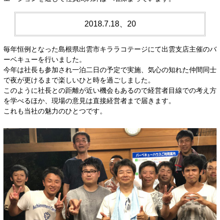
共
ー
通
ジ
2018.7.18、20
メ
の
ニ
先
毎年恒例となった島根県出雲市キララコテージにて出雲支店主催のバ
ュ
頭
ーベキューを行いました。
ー
に
今年は社長も参加され一泊二日の予定で実施、気心の知れた仲間同士
に
戻
で夜が更けるまで楽しいひと時を過ごしました。
移
り
このように社長との距離が近い機会もあるので経営者目線での考え方
動
ま
を学べるほか、現場の意見は直接経営者まで届きます。
し
す
これも当社の魅力のひとつです。
ま
す
ペ
ー
ジ
本
文
に
移
動
し