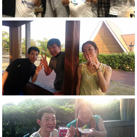
ま
す
フ
ッ
タ
ー
情
報
に
移
動
し
ま
す