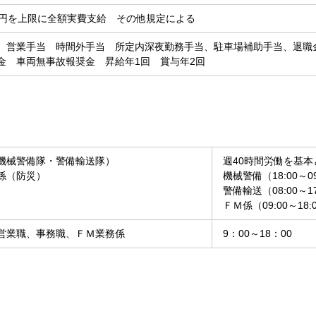
万円を上限に全額実費支給 その他規定による
 営業手当 時間外手当 所定内深夜勤務手当、駐車場補助手当、退職
金 車両無事故報奨金 昇給年1回 賞与年2回
機械警備隊・警備輸送隊）
週40時間労働を基
係（防災）
機械警備（18:00～09:
警備輸送（08:00～
ＦＭ係（09:00～18:
営業職、事務職、ＦＭ業務係
9：00～18：00