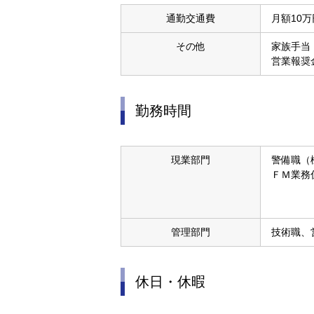
通勤交通費
月額10
その他
家族手当
営業報奨
勤務時間
現業部門
警備職（
ＦＭ業務
管理部門
技術職、
休日・休暇