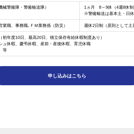
機械警備隊・警備輸送隊）
1ヵ月 8～9休（4週8休
※警備輸送は基本土・日
営業職、事務職､ＦＭ業務係（防災）
週休2日制（原則として土
（初年度10日、最高20日、積立保存有給休暇制度あり）
シュ休暇、慶弔休暇、産前・産後休暇、育児休職
 等
申し込みはこちら