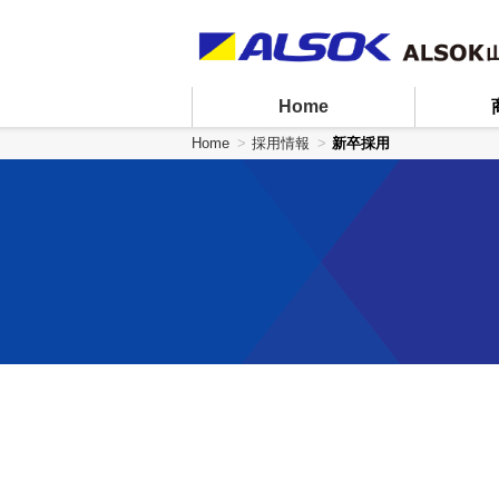
ペ
ペ
ー
ー
ジ
ジ
内
の
Home
を
終
移
わ
Home
採用情報
新卒採用
動
り
す
で
る
す
た
ヘ
め
ッ
の
ダ
リ
ー
ン
情
ク
報
で
に
す
戻
サ
り
イ
ま
ト
す
内
ペ