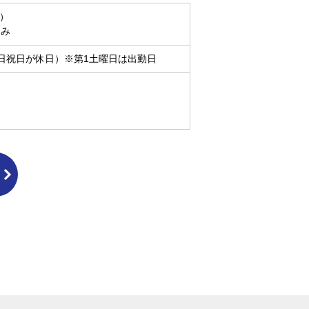
制）
休み
日祝日が休日）※第1土曜日は出勤日