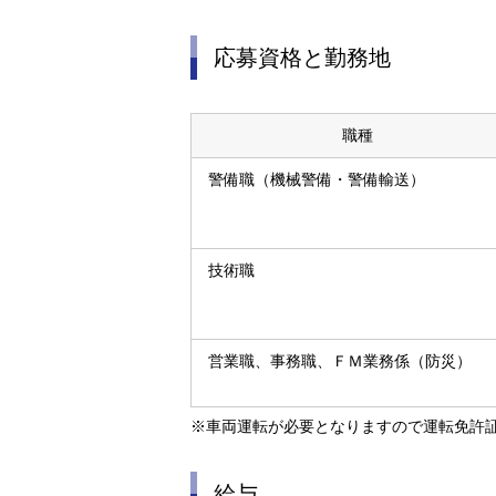
共
ー
通
ジ
応募資格と勤務地
メ
の
ニ
先
ュ
頭
ー
に
職種
に
戻
警備職（機械警備・警備輸送）
移
り
動
ま
し
す
ま
技術職
す
ペ
ー
ジ
営業職、事務職、ＦＭ業務係（防災）
本
文
に
※車両運転が必要となりますので運転免許
移
動
し
給与