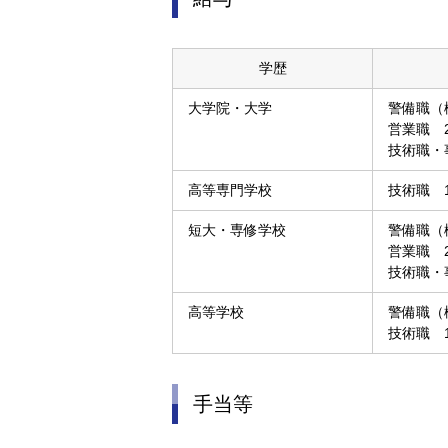
ま
す
フ
学歴
ッ
タ
大学院・大学
警備職（機
ー
営業職 2
情
技術職・事
報
に
高等専門学校
技術職 1
移
動
短大・専修学校
警備職（機
し
営業職 2
ま
技術職・事
す
高等学校
警備職（機
技術職 1
手当等