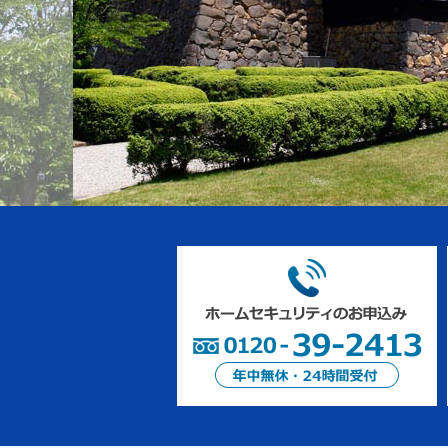
共
ー
通
ジ
メ
の
ニ
先
ュ
頭
ー
に
に
戻
移
り
動
ま
し
す
ま
す
ペ
ー
ジ
本
文
に
移
動
し