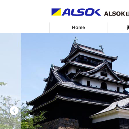
ペ
ペ
ー
ー
ジ
ジ
内
の
Home
を
終
移
わ
動
り
す
で
る
す
た
ヘ
め
ッ
の
ダ
リ
ー
ン
情
ク
報
で
に
す
戻
サ
り
イ
ま
ト
す
内
ペ