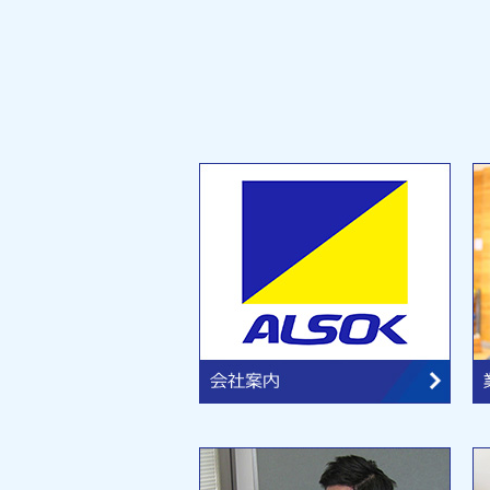
ま
す
フ
ッ
タ
ー
情
報
に
移
動
し
ま
す