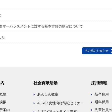
て
スタマーハラスメントに対する基本方針の制定について
した
その他のお知らせ
案内
社会貢献活動
採用情報
概要
あんしん教室
新卒採用
挨拶
通年採用
ALSOK女性向け防犯セミナー
所案内
先輩社員
ALSOKほっとライフ講座