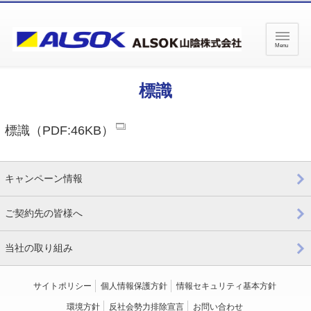
ペ
ペ
ー
ー
ジ
ジ
Menu
内
の
を
終
標識
移
わ
動
り
す
で
標識（PDF:46KB）
る
す
た
ヘ
め
ッ
の
ダ
キャンペーン情報
リ
ー
ン
情
ご契約先の皆様へ
ク
報
で
に
当社の取り組み
す
戻
サ
り
イ
ま
サイトポリシー
個人情報保護方針
情報セキュリティ基本方針
ト
す
環境方針
反社会勢力排除宣言
お問い合わせ
内
ペ