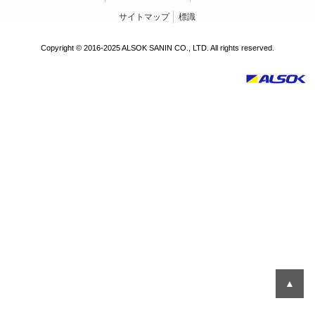
共
ー
サイトマップ
標識
通
ジ
メ
の
Copyright © 2016-2025 ALSOK SANIN CO., LTD. All rights reserved.
ニ
先
ュ
頭
ー
に
に
戻
移
り
動
ま
し
す
ま
す
ペ
ー
ジ
本
文
に
移
▲
動
し